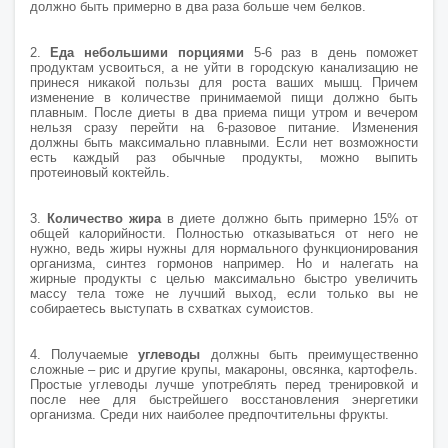
должно быть примерно в два раза больше чем белков.
2.
Еда небольшими порциями
5-6 раз в день поможет
продуктам усвоиться, а не уйти в городскую канализацию не
принеся никакой пользы для роста ваших мышц. Причем
изменение в количестве принимаемой пищи должно быть
плавным. После диеты в два приема пищи утром и вечером
нельзя сразу перейти на 6-разовое питание. Изменения
должны быть максимально плавными. Если нет возможности
есть каждый раз обычные продукты, можно выпить
протеиновый коктейль.
3.
Количество жира
в диете должно быть примерно 15% от
общей калорийности. Полностью отказываться от него не
нужно, ведь жиры нужны для нормального функционирования
организма, синтез гормонов например. Но и налегать на
жирные продукты с целью максимально быстро увеличить
массу тела тоже не лучший выход, если только вы не
собираетесь выступать в схватках сумоистов.
4. Получаемые
углеводы
должны быть преимущественно
сложные – рис и другие крупы, макароны, овсянка, картофель.
Простые углеводы лучше употреблять перед тренировкой и
после нее для быстрейшего восстановления энергетики
организма. Среди них наиболее предпочтительны фрукты.