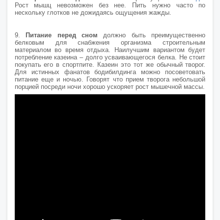
Рост мышц невозможен без нее. Пить нужно часто по
нескольку глотков не дожидаясь ощущения жажды.
9.
Питание перед сном
должно быть преимущественно
белковым для снабжения организма строительным
материалом во время отдыха. Наилучшим вариантом будет
потребление казеина – долго усваивающегося белка. Не стоит
покупать его в спортпите. Казеин это тот же обычный творог.
Для истинных фанатов бодибилдинга можно посоветовать
питание еще и ночью. Говорят что прием творога небольшой
порцией посреди ночи хорошо ускоряет рост мышечной массы.