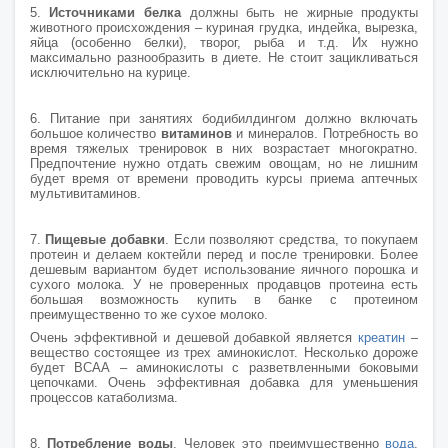
5.
Источниками белка
должны быть не жирные продукты
животного происхождения – куриная грудка, индейка, вырезка,
яйца (особенно белки), творог, рыба и т.д. Их нужно
максимально разнообразить в диете. Не стоит зацикливаться
исключительно на курице.
6. Питание при занятиях бодибилдингом должно включать
большое количество
витаминов
и минералов. Потребность во
время тяжелых тренировок в них возрастает многократно.
Предпочтение нужно отдать свежим овощам, но не лишним
будет время от времени проводить курсы приема аптечных
мультивитаминов.
7.
Пищевые добавки
. Если позволяют средства, то покупаем
протеин и делаем коктейли перед и после тренировки. Более
дешевым вариантом будет использование яичного порошка и
сухого молока. У не проверенных продавцов протеина есть
большая возможность купить в банке с протеином
преимущественно то же сухое молоко.
Очень эффективной и дешевой добавкой является
креатин
–
вещество состоящее из трех аминокислот. Несколько дороже
будет ВСАА – аминокислоты с разветвленными боковыми
цепочками. Очень эффективная добавка для уменьшения
процессов катаболизма.
8.
Потребление воды
. Человек это преимущественно
вода
.