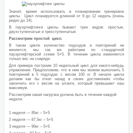
Значит, время использовать в планировании тренировок
циклы. Цикл планируется длинной от 9 до 12 недель (очень
редко до 14).
В пауэрлифтинге циклы бывают трех видов: простые,
двухступенчатые и трехступенчатые.
Рассмотрим простой цикл.
В таком цикле количество подходов и повторений не
меняется, мы так же работаем по стандартной
пауэрлифтерской схеме 5×5. В течении цикла изменяется
только вес на снаряде.
Для примера построим 10 недельный цикл для какого-нибудь
упражнения. Предположим, что в нем мы можем выполнить 5
повторений в 5 подходах с весом 100 кг. В начале цикла
делаем как бы откат назад в своих достижениях чтобы
закончить его с весом на штанге, который превышает наш
максимум.
Рассмотрим какая нагрузка должна быть в течении каждой
недели.
1 неделя — 85кг – 5×5
2 неделя — 87,5кг – 5×5
3 неделя — 90кг – 5×5