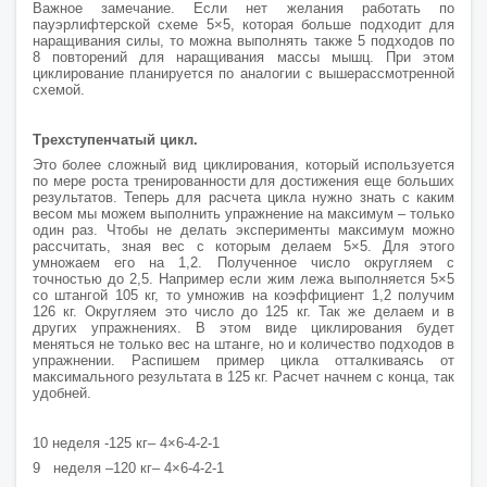
Важное замечание. Если нет желания работать по
пауэрлифтерской схеме 5×5, которая больше подходит для
наращивания силы, то можна выполнять также 5 подходов по
8 повторений для наращивания массы мышц. При этом
циклирование планируется по аналогии с вышерассмотренной
схемой.
Трехступенчатый цикл.
Это более сложный вид циклирования, который используется
по мере роста тренированности для достижения еще больших
результатов. Теперь для расчета цикла нужно знать с каким
весом мы можем выполнить упражнение на максимум – только
один раз. Чтобы не делать эксперименты максимум можно
рассчитать, зная вес с которым делаем 5×5. Для этого
умножаем его на 1,2. Полученное число округляем с
точностью до 2,5. Например если жим лежа выполняется 5×5
со штангой 105 кг, то умножив на коэффициент 1,2 получим
126 кг. Округляем это число до 125 кг. Так же делаем и в
других упражнениях. В этом виде циклирования будет
меняться не только вес на штанге, но и количество подходов в
упражнении. Распишем пример цикла отталкиваясь от
максимального результата в 125 кг. Расчет начнем с конца, так
удобней.
10 неделя -125 кг– 4×6-4-2-1
9 неделя –120 кг– 4×6-4-2-1