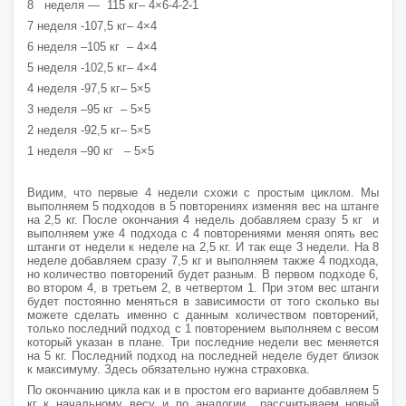
8 неделя — 115 кг– 4×6-4-2-1
7 неделя -107,5 кг– 4×4
6 неделя –105 кг – 4×4
5 неделя -102,5 кг– 4×4
4 неделя -97,5 кг– 5×5
3 неделя –95 кг – 5×5
2 неделя -92,5 кг– 5×5
1 неделя –90 кг – 5×5
Видим, что первые 4 недели схожи с простым циклом. Мы
выполняем 5 подходов в 5 повторениях изменяя вес на штанге
на 2,5 кг. После окончания 4 недель добавляем сразу 5 кг и
выполняем уже 4 подхода с 4 повторениями меняя опять вес
штанги от недели к неделе на 2,5 кг. И так еще 3 недели. На 8
неделе добавляем сразу 7,5 кг и выполняем также 4 подхода,
но количество повторений будет разным. В первом подходе 6,
во втором 4, в третьем 2, в четвертом 1. При этом вес штанги
будет постоянно меняться в зависимости от того сколько вы
можете сделать именно с данным количеством повторений,
только последний подход с 1 повторением выполняем с весом
который указан в плане. Три последние недели вес меняется
на 5 кг. Последний подход на последней неделе будет близок
к максимуму. Здесь обязательно нужна страховка.
По окончанию цикла как и в простом его варианте добавляем 5
кг к начальному весу и по аналогии рассчитываем новый