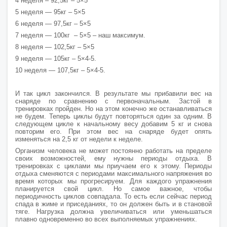
4 неделя – 92,5кг – 5×5
5 неделя — 95кг – 5×5
6 неделя — 97,5кг – 5×5
7 неделя — 100кг – 5×5 – наш максимум.
8 неделя — 102,5кг – 5×5
9 неделя — 105кг – 5×4-5.
10 неделя — 107,5кг – 5×4-5.
И так цикл закончился. В результате мы прибавили вес на
снаряде по сравнению с первоначальным. Застой в
тренировках пройден. Но на этом конечно же останавливаться
не будем. Теперь циклы будут повторяться один за одним. В
следующем цикле к начальному весу добавим 5 кг и снова
повторим его. При этом вес на снаряде будет опять
изменяться на 2,5 кг от недели к неделе.
Организм человека не может постоянно работать на пределе
своих возможностей, ему нужны периоды отдыха. В
тренировках с циклами мы приучаем его к этому. Периоды
отдыха сменяются с периодами максимального напряжения во
время которых мы прогресируем. Для каждого упражнения
планируется свой цикл. Но самое важное, чтобы
периодичность циклов совпадала. То есть если сейчас период
спада в жиме и приседаниях, то он должен быть и в становой
тяге. Нагрузка должна увеличиваться или уменьшаться
плавно одновременно во всех выполняемых упражнениях.