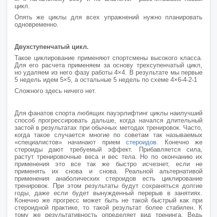
цикл.
Опять же циклы для всех упражнений нужно планировать
одновременно.
Двухступенчатый цикл.
Такое циклирование применяют спортсмены высокого класса.
Для его расчета применяем за основу трехсупенчатый цикл,
но удаляем из него фазу работы 4×4. В результате мы первые
5 недель идем 5×5, а остальные 5 недель по схеме 4×6-4-2-1
Сложного здесь ничего нет.
Для фанатов спорта любящих пауэрлифтинг циклы наилучший
способ прогрессировать дальше, когда начался длительный
застой в результатах при обычных методах тренировок. Часто,
когда такое случается многие по советам так называемых
«специалистов» начинают прием
стероидов
. Конечно же
стероиды дают требуемый эффект. Прибавляется сила,
растут тренировочные веса и вес тела. Но по окончанию их
применения это все так же быстро исчезнет, если не
применять их снова и снова. Реальной альтернативой
применения анаболических стероидов есть циклирование
тренировок. При этом результаты будут сохраняться долгие
годы, даже если будет вынужденный перерыв в занятиях.
Конечно же прогресс может быть не такой быстрый как при
стероидной практике, то такой результат более стабилен. К
тому же результативность определяет вид тренинга. Ведь